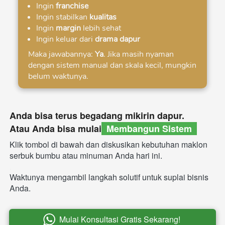
Ingin 
franchise 
Ingin stabilkan 
kualitas 
Ingin 
margin 
lebih sehat 
Ingin keluar dari 
drama dapur 
Maka jawabannya: 
Ya
. Jika masih nyaman 
dengan sistem manual dan skala kecil, mungkin 
belum waktunya.  
Anda bisa terus begadang mikirin dapur. 
Atau Anda bisa mulai
  Membangun Sistem  
Klik tombol di bawah dan diskusikan kebutuhan maklon 
serbuk bumbu atau minuman Anda hari ini. 
.
Waktunya mengambil langkah solutif untuk suplai bisnis 
Anda.
Mulai Konsultasi Gratis Sekarang!
`