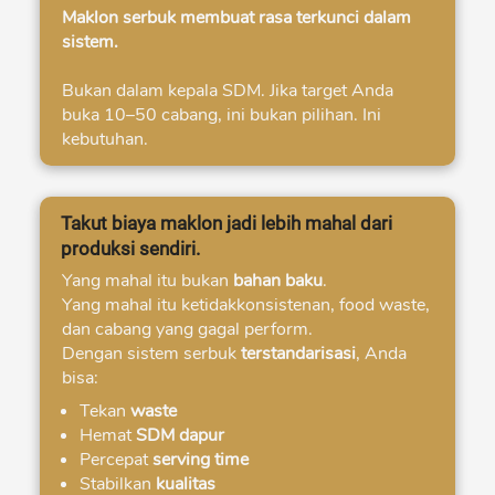
Maklon serbuk membuat rasa terkunci dalam 
sistem.
Bukan dalam kepala SDM. Jika target Anda 
buka 10–50 cabang, ini bukan pilihan. Ini 
kebutuhan. 
Takut biaya maklon jadi lebih mahal dari
produksi sendiri.
Yang mahal itu bukan 
bahan baku
.

Yang mahal itu ketidakkonsistenan, food waste, 
dan cabang yang gagal perform.
Dengan sistem serbuk 
terstandarisasi
, Anda 
bisa:
Tekan 
waste
Hemat 
SDM dapur
Percepat 
serving time
Stabilkan 
kualitas