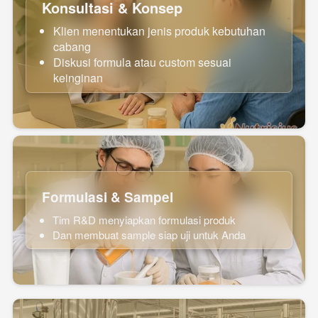
Konsultasi & Konsep
Klien menentukan jenis produk kebutuhan 
cabang
Diskusi formula atau custom sesuai 
keinginan
Formulasi & Sampel
Tim R&D menyiapkan formulasi produk
Dan membuat sample siap uji untuk Anda