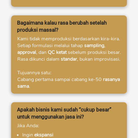
Bagaimana kalau rasa berubah setelah
produksi massal?
Kami tidak memproduksi berdasarkan kira-kira.
Setiap formulasi melalui tahap 
sampling
, 
approval
, dan 
QC ketat 
sebelum produksi besar.
Rasa dikunci dalam 
standar
, bukan improvisasi. 
Tujuannya satu:

Cabang pertama sampai cabang ke-50 
rasanya 
sama
.  
Apakah bisnis kami sudah “cukup besar”
untuk menggunakan jasa ini?
Jika Anda:  
Ingin 
ekspansi 